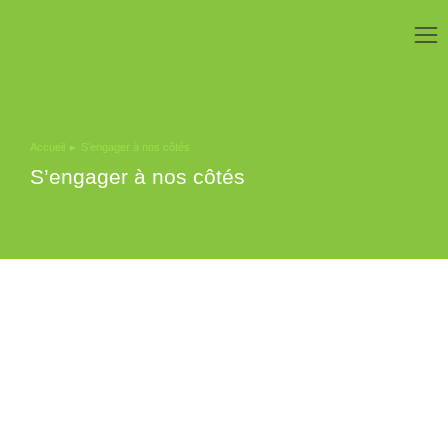
Accueil
S’engager à nos côtés
Vous êtes ici :
S’engager à nos côtés