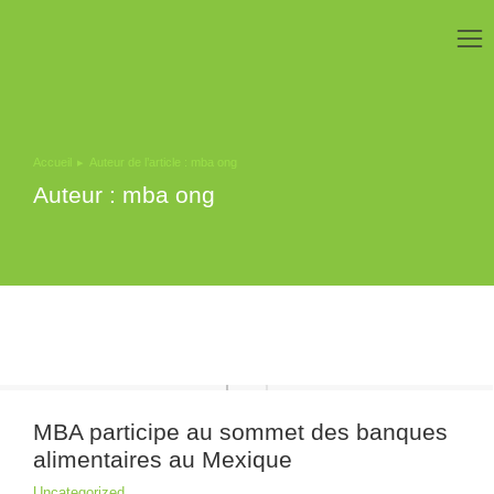
Accueil
Auteur de l’article : mba ong
Vous êtes ici :
Auteur :
mba ong
MBA participe au sommet des banques
alimentaires au Mexique
Uncategorized